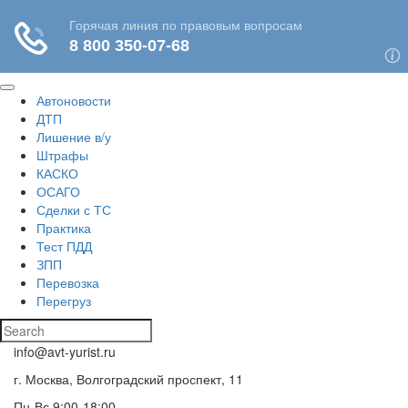
Автоновости
ДТП
Лишение в/у
Штрафы
КАСКО
ОСАГО
Сделки с ТС
Практика
Тест ПДД
ЗПП
Перевозка
Перегруз
info@avt-yurist.ru
г. Москва, Волгоградский проспект, 11
Пн-Вс 9:00-18:00