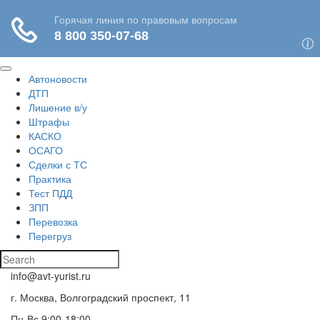
Автоновости
ДТП
Лишение в/у
Штрафы
КАСКО
ОСАГО
Сделки с ТС
Практика
Тест ПДД
ЗПП
Перевозка
Перегруз
info@avt-yurist.ru
г. Москва, Волгоградский проспект, 11
Пн-Вс 9:00-18:00