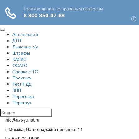
Автоновости
ДТП
Лишение в/у
Штрафы
КАСКО
ОСАГО
Сделки с ТС
Практика
Тест ПДД
ЗПП
Перевозка
Перегруз
info@avt-yurist.ru
г. Москва, Волгоградский проспект, 11
Пн-Вс 9:00-18:00