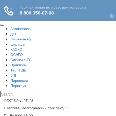
Автоновости
ДТП
Лишение в/у
Штрафы
КАСКО
ОСАГО
Сделки с ТС
Практика
Тест ПДД
ЗПП
Перевозка
Перегруз
info@avt-yurist.ru
г. Москва, Волгоградский проспект, 11
Пн-Вс 9:00-18:00