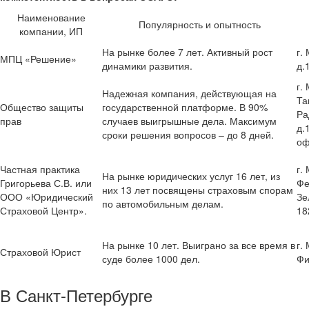
Наименование
Популярность и опытность
компании, ИП
На рынке более 7 лет. Активный рост
г.
МПЦ «Решение»
динамики развития.
д.1
г.
Надежная компания, действующая на
Та
Общество защиты
государственной платформе. В 90%
Ра
прав
случаев выигрышные дела. Максимум
д.
сроки решения вопросов – до 8 дней.
оф
Частная практика
г.
На рынке юридических услуг 16 лет, из
Григорьева С.В. или
Фе
них 13 лет посвящены страховым спорам
ООО «Юридический
Зе
по автомобильным делам.
Страховой Центр».
18
На рынке 10 лет. Выиграно за все время в
г.
Страховой Юрист
суде более 1000 дел.
Фи
В Санкт-Петербурге