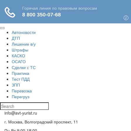
Автоновости
ДТП
Лишение в/у
Штрафы
КАСКО
ОСАГО
Сделки с ТС
Практика
Тест ПДД
ЗПП
Перевозка
Перегруз
info@avt-yurist.ru
г. Москва, Волгоградский проспект, 11
Пн-Вс 9:00-18:00