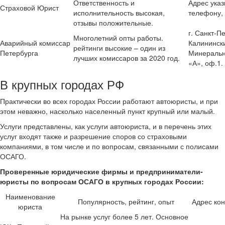
Ответственность и
Адрес указ
Страховой Юрист
исполнительность высокая,
телефону, 
отзывы положительные.
г. Санкт-П
Многолетний опты работы.
Аварийный комиссар
Калинински
рейтинги высокие – один из
Петербурга
Минеральна
лучших комиссаров за 2020 год.
«А», оф.1.
В крупных городах РФ
Практически во всех городах России работают автоюристы, и при
этом неважно, насколько населенный пункт крупный или малый.
Услуги представлены, как услуги автоюриста, и в перечень этих
услуг входят также и разрешение споров со страховыми
компаниями, в том числе и по вопросам, связанными с полисами
ОСАГО.
Проверенные юридические фирмы и предприниматели-
юристы по вопросам ОСАГО в крупных городах России:
Наименование
Популярность, рейтинг, опыт
Адрес ко
юриста
На рынке услуг более 5 лет. Основное