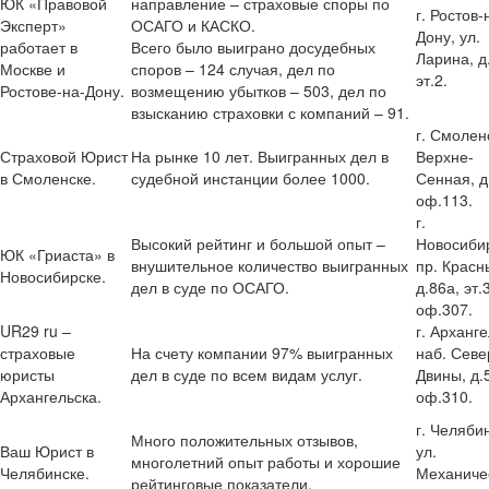
ЮК «Правовой
направление – страховые споры по
г. Ростов-
Эксперт»
ОСАГО и КАСКО.
Дону, ул.
работает в
Всего было выиграно досудебных
Ларина, д
Москве и
споров – 124 случая, дел по
эт.2.
Ростове-на-Дону.
возмещению убытков – 503, дел по
взысканию страховки с компаний – 91.
г. Смоленс
Страховой Юрист
На рынке 10 лет. Выигранных дел в
Верхне-
в Смоленске.
судебной инстанции более 1000.
Сенная, д
оф.113.
г.
Высокий рейтинг и большой опыт –
Новосибир
ЮК «Гриаста» в
внушительное количество выигранных
пр. Красн
Новосибирске.
дел в суде по ОСАГО.
д.86а, эт.3
оф.307.
UR29 ru –
г. Арханге
страховые
На счету компании 97% выигранных
наб. Сев
юристы
дел в суде по всем видам услуг.
Двины, д.
Архангельска.
оф.310.
г. Челябин
Много положительных отзывов,
Ваш Юрист в
ул.
многолетний опыт работы и хорошие
Челябинске.
Механиче
рейтинговые показатели.