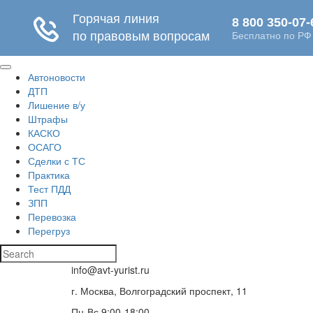
Автоновости
ДТП
Лишение в/у
Штрафы
КАСКО
ОСАГО
Сделки с ТС
Практика
Тест ПДД
ЗПП
Перевозка
Перегруз
info@avt-yurist.ru
г. Москва, Волгоградский проспект, 11
Пн-Вс 9:00-18:00