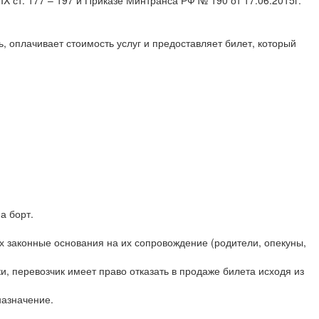
X ст. 177 – 197 и Приказе Минтранса РФ № 190 от 17.06.2015г.
, оплачивает стоимость услуг и предоставляет билет, который
а борт.
 законные основания на их сопровождение (родители, опекуны,
, перевозчик имеет право отказать в продаже билета исходя из
назначение.