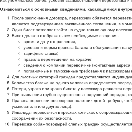
Как упоминалось ранее, условия взаимоотношений перевозчика и п
Ознакомиться с основными сведениями, касающимися внутре
После заключения договора, перевозчик обязуется перевезти
является подтверждением заключённого соглашения, в момен
Один билет позволяет зайти на судно только одному пассажи
Билет должен отображать все необходимые сведения:
время и дату отправления;
условия и нормы провоза багажа и обслуживания на су
тарифные ставки;
правила перемещения на корабле;
сведения о компании перевозчике (контактные адреса 
пограничные и таможенные требования к пассажирам и
Для льготных категорий граждан предоставляются индивиду
Количество багажа на одного человека определяется посред
Потеря, утрата или кража билета у пассажира решается пер
При выявлении грубых существенных нарушений порядка, ка
Правила перевозки несовершеннолетних детей требуют, что
усыновители или другие лица).
Инвалиды перевозятся в креслах колясках с сопровождающим
соображений их безопасности.
Перевозка собак-поводырей слепых граждан осуществляется