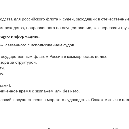
ходства для российского флота и суден, заходящих в отечественны
ореходства, направленного на осуществление, как перевозки груза
ующую информацию:
, связанного с использованием судов.
 государственным флагом России в коммерческих целях.
ора за структурой.
ти.
ну.
тами).
ниченное время с экипажем или без него.
словий к осуществлению морского судоходства. Ознакомиться с по