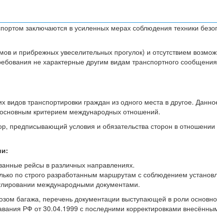
портом заключаются в усиленных мерах соблюдения техники безо
ов и прибрежных увеселительных прогулок) и отсутствием возможн
ребования не характерные другим видам транспортного сообщения
 видов транспортировки граждан из одного места в другое. Данно
я основным критерием международных отношений.
ор, предписывающий условия и обязательства сторон в отношении
ии:
ванные рейсы в различных направлениях.
олько по строго разработанным маршрутам с соблюдением установ
егулировании международными документами.
возом багажа, перечень документации выступающей в роли основно
авания РФ от 30.04.1999 с последними корректировками внесёнными