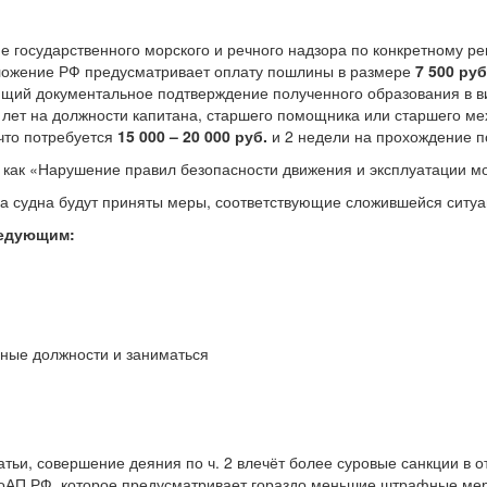
 государственного морского и речного надзора по конкретному ре
обложение РФ предусматривает оплату пошлины в размере
7 500 руб
ющий документальное подтверждение полученного образования в в
лет на должности капитана, старшего помощника или старшего мех
 что потребуется
15 000 – 20 000 руб.
и 2 недели на прохождение п
как «Нарушение правил безопасности движения и эксплуатации мо
ка судна будут приняты меры, соответствующие сложившейся ситуа
ледующим:
ные должности и заниматься
тьи, совершение деяния по ч. 2 влечёт более суровые санкции в
 КоАП РФ, которое предусматривает гораздо меньшие штрафные ме