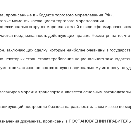
а, прописанные в «Кодексе торгового мореплавания РФ».
вовые моменты касающиеся торгового мореплавания.
фессиональных кругах мореплавателей в виде сформировавшихся 
ается неоднозначность действующих правил. Несмотря на то, что 
он, заключающих сделку, которые наиболее очевидны в государств
тво некоторых стран ставит требования национального законодате
ументов частично не соответствуют национальному интересу госуд
пассажиров морским транспортом является основным законодател
ланирующий построение бизнеса на развлекательном извозе по мор
дназначения документа, прописаны в ПОСТАНОВЛЕНИИ ПРАВИТЕЛЬ