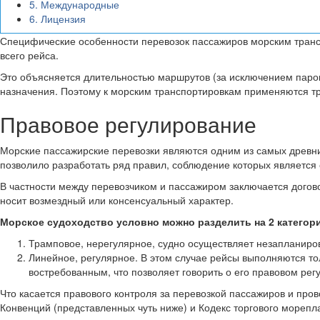
5.
Международные
6.
Лицензия
Специфические особенности перевозок пассажиров морским транс
всего рейса.
Это объясняется длительностью маршрутов (за исключением паром
назначения. Поэтому к морским транспортировкам применяются т
Правовое регулирование
Морские пассажирские перевозки являются одним из самых древних
позволило разработать ряд правил, соблюдение которых являетс
В частности между перевозчиком и пассажиром заключается догов
носит возмездный или консенсуальный характер.
Морское судоходство условно можно разделить на 2 категор
Трамповое, нерегулярное, судно осуществляет незапланиро
Линейное, регулярное. В этом случае рейсы выполняются т
востребованным, что позволяет говорить о его правовом р
Что касается правового контроля за перевозкой пассажиров и про
Конвенций (представленных чуть ниже) и Кодекс торгового морепл