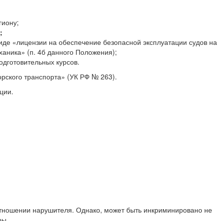
гиону;
;
иде «лицензии на обеспечение безопасной эксплуатации судов на
аника» (п. 4б данного Положения);
одготовительных курсов.
рского транспорта» (УК РФ № 263).
ции.
 отношении нарушителя. Однако, может быть инкриминировано не
ры.