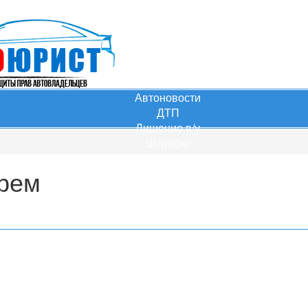
Автоновости
ДТП
Лишение в/у
Штрафы
КАСКО
орем
ОСАГО
Сделки с ТС
Практика
Тест ПДД
ЗПП
Перевозка
Перегруз