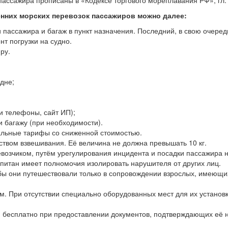
ассажира прописаны в «Кодексе торгового мореплавания РФ», гл. I
нних морских перевозок пассажиров можно далее:
 пассажира и багаж в пункт назначения. Последний, в свою очередь
т погрузки на судно.
ру.
дне;
и телефоны, сайт ИП);
 багажу (при необходимости).
альные тарифы со сниженной стоимостью.
ством взвешивания. Её величина не должна превышать 10 кг.
евозчиком, путём урегулирования инцидента и посадки пассажира н
питан имеет полномочия изолировать нарушителя от других лиц.
бы они путешествовали только в сопровождении взрослых, имеющих
. При отсутствии специально оборудованных мест для их установки
 бесплатно при предоставлении документов, подтверждающих её 