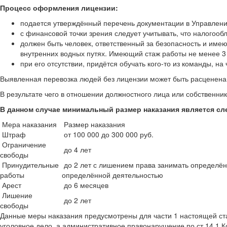
Процесс оформления лицензии:
подается утверждённый перечень документации в Управление
с финансовой точки зрения следует учитывать, что налого
должен быть человек, ответственный за безопасность и име
внутренних водных путях. Имеющий стаж работы не менее 3 
при его отсутствии, придётся обучать кого-то из команды, на
Выявленная перевозка людей без лицензии может быть расценена 
В результате чего в отношении должностного лица или собственни
В данном случае минимальный размер наказания является с
Мера наказания
Размер наказания
Штраф
от 100 000 до 300 000 руб.
Ограничение
до 4 лет
свободы
Принудительные
до 2 лет с лишением права занимать определён
работы
определённой деятельностью
Арест
до 6 месяцев
Лишение
до 2 лет
свободы
Данные меры наказания предусмотрены для части 1 настоящей ста
уголовное дело, а административное правонарушение по ст.14.1