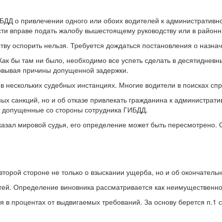
БДД о привлечении одного или обоих водителей к административно
сти вправе подать жалобу вышестоящему руководству или в районн
ву оспорить нельзя. Требуется дождаться постановления о назна
ак бы там ни было, необходимо все успеть сделать в десятидневн
новывая причины допущенной задержки.
 нескольких судебных инстанциях. Многие водители в поисках спр
х санкций, но и об отказе привлекать гражданина к административ
, допущенные со стороны сотрудника ГИБДД.
тказал мировой судья, его определение может быть пересмотрено. 
второй стороне не только о взыскании ущерба, но и об окончател
стей. Определение виновника рассматривается как неимущественно
 процентах от выдвигаемых требований. За основу берется п.1 ст