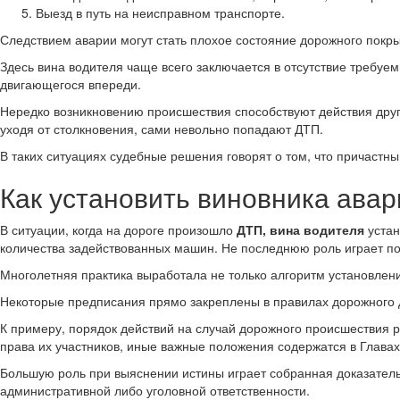
Выезд в путь на неисправном транспорте.
Следствием аварии могут стать плохое состояние дорожного покр
Здесь вина водителя чаще всего заключается в отсутствие требу
двигающегося впереди.
Нередко возникновению происшествия способствуют действия други
уходя от столкновения, сами невольно попадают ДТП.
В таких ситуациях судебные решения говорят о том, что причаст
Как установить виновника авар
В ситуации, когда на дороге произошло
ДТП, вина водителя
устан
количества задействованных машин. Не последнюю роль играет п
Многолетняя практика выработала не только алгоритм установления
Некоторые предписания прямо закреплены в правилах дорожного д
К примеру, порядок действий на случай дорожного происшествия р
права их участников, иные важные положения содержатся в Главах 
Большую роль при выяснении истины играет собранная доказатель
административной либо уголовной ответственности.