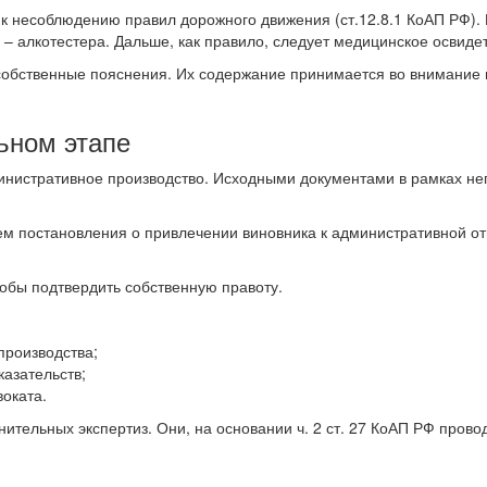
я к несоблюдению правил дорожного движения (ст.12.8.1 КоАП РФ).
 алкотестера. Дальше, как правило, следует медицинское освиде
 собственные пояснения. Их содержание принимается во внимание
льном этапе
нистративное производство. Исходными документами в рамках нег
м постановления о привлечении виновника к административной от
чтобы подтвердить собственную правоту.
производства;
азательств;
воката.
ительных экспертиз. Они, на основании ч. 2 ст. 27 КоАП РФ провод