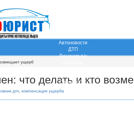
Автоновости
ДТП
Лишение в/у
 возмещает ущерб
Штрафы
КАСКО
ен: что делать и кто воз
ОСАГО
Сделки с ТС
Практика
овник дтп
,
компенсация ущерба
Тест ПДД
ЗПП
Перевозка
Перегруз