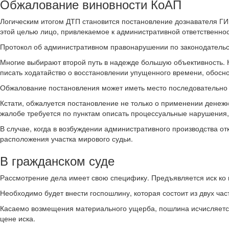
Обжалование виновности КоАП
Логическим итогом ДТП становится постановление дознавателя ГИ
этой целью лицо, привлекаемое к административной ответственно
Протокол об административном правонарушении по законодательст
Многие выбирают второй путь в надежде большую объективность. К
писать ходатайство о восстановлении упущенного времени, обос
Обжалование постановления может иметь место последовательно в
Кстати, обжалуется постановление не только о применении денежны
жалобе требуется по пунктам описать процессуальные нарушения
В случае, когда в возбуждении административного производства о
расположения участка мирового судьи.
В гражданском суде
Рассмотрение дела имеет свою специфику. Предъявляется иск ко 
Необходимо будет внести госпошлину, которая состоит из двух ча
Касаемо возмещения материального ущерба, пошлина исчисляется в
цене иска.