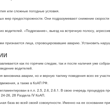
ытия или сложные погодные условия.
емых мер предосторожности. Они подразумевают снижение скорости
х водителей. «Подрезание», выезд на встречную полосу, агрессив
ными признаются лица, спровоцировавшие аварию. Установить нар
ии
авливается как по горячим следам, так и после наличия уже собра
оведение водителей.
 виновника аварии, но и верную тактику поведения всех ее участн
вижения, а также в КоАП РФ.
егламентирован в п.п. 2.5, 2.6, 2.6.1. В свою очередь процедура
24-26, 28 Раздела IV КоАП.
ная база во всей своей совокупности. Именно на ее основании п