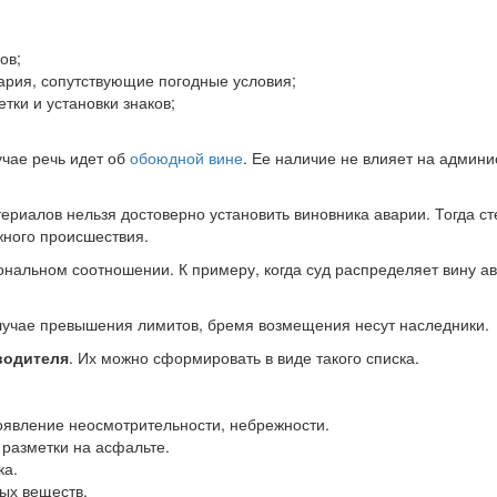
ов;
ария, сопутствующие погодные условия;
тки и установки знаков;
учае речь идет об
обоюдной вине
. Ее наличие не влияет на админи
ериалов нельзя достоверно установить виновника аварии. Тогда ст
жного происшествия.
альном соотношении. К примеру, когда суд распределяет вину авт
 случае превышения лимитов, бремя возмещения несут наследники.
водителя
. Их можно сформировать в виде такого списка.
оявление неосмотрительности, небрежности.
разметки на асфальте.
ка.
ых веществ.