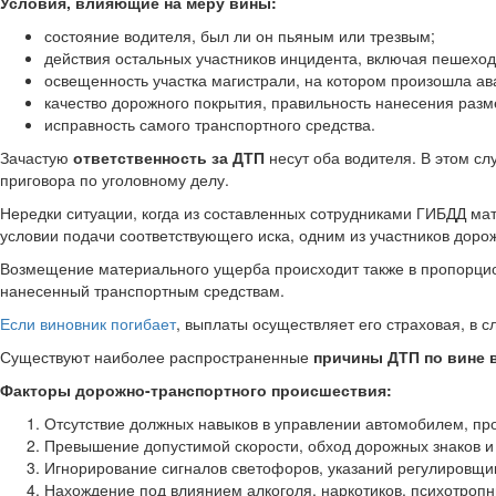
Условия, влияющие на меру вины:
состояние водителя, был ли он пьяным или трезвым;
действия остальных участников инцидента, включая пешеход
освещенность участка магистрали, на котором произошла ав
качество дорожного покрытия, правильность нанесения разме
исправность самого транспортного средства.
Зачастую
ответственность за ДТП
несут оба водителя. В этом сл
приговора по уголовному делу.
Нередки ситуации, когда из составленных сотрудниками ГИБДД мат
условии подачи соответствующего иска, одним из участников доро
Возмещение материального ущерба происходит также в пропорцион
нанесенный транспортным средствам.
Если виновник погибает
, выплаты осуществляет его страховая, в
Существуют наиболее распространенные
причины ДТП по вине 
Факторы дорожно-транспортного происшествия:
Отсутствие должных навыков в управлении автомобилем, пр
Превышение допустимой скорости, обход дорожных знаков и 
Игнорирование сигналов светофоров, указаний регулировщи
Нахождение под влиянием алкоголя, наркотиков, психотропн