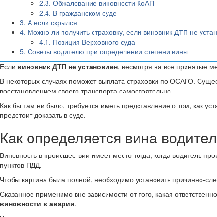
2.3.
Обжалование виновности КоАП
2.4.
В гражданском суде
3.
А если скрылся
4.
Можно ли получить страховку, если виновник ДТП не уста
4.1.
Позиция Верховного суда
5.
Советы водителю при определении степени вины
Если
виновник ДТП не установлен
, несмотря на все принятые м
В некоторых случаях поможет выплата страховки по ОСАГО. Суще
восстановлением своего транспорта самостоятельно.
Как бы там ни было, требуется иметь представление о том, как ус
предстоит доказать в суде.
Как определяется вина водител
Виновность в происшествии имеет место тогда, когда водитель п
пунктов ПДД.
Чтобы картина была полной, необходимо установить причинно-сл
Сказанное применимо вне зависимости от того, какая ответствен
виновности в аварии
.