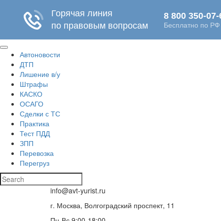
Автоновости
ДТП
Лишение в/у
Штрафы
КАСКО
ОСАГО
Сделки с ТС
Практика
Тест ПДД
ЗПП
Перевозка
Перегруз
info@avt-yurist.ru
г. Москва, Волгоградский проспект, 11
Пн-Вс 9:00-18:00