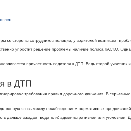
новлен
еры со стороны сотрудников полиции, у водителей возникают проб
ственно упростит решение проблемы наличие полиса КАСКО. Одна
танавливается причастность водителя к ДТП. Ведь второй участник 
я в ДТП
роигнорировал требования правил дорожного движения. В серьезны
едственную связь между несоблюдением нормативных предписаний
ность дальше ожидает водителя: административная или уголовная.