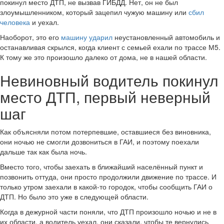
покинул место ДТП, не вызвав ГИБДД. Нет, он не был
злоумышленником, который зацепил чужую машину или
сбил
человека
и уехал.
Наоборот, это его
машину ударил
неустановленный автомобиль и
останавливая скрылся, когда клиент с семьей ехали по трассе М5.
К тому же это произошло далеко от дома, не в нашей области.
Невиновный водитель покинул
место ДТП, первый неверный
шаг
Как объясняли потом потерпевшие, оставшиеся без виновника,
они ночью не смогли дозвониться в ГАИ, и поэтому поехали
дальше так как была ночь.
Вместо того, чтобы заехать в ближайший населённый пункт и
позвонить оттуда, они просто продолжили движение по трассе. И
только утром заехали в какой-то городок, чтобы сообщить ГАИ о
ДТП. Но было это уже в следующей области.
Когда в дежурной части поняли, что ДТП произошло ночью и не в
их области, а водитель уехал, они сказали, чтобы те вернулись