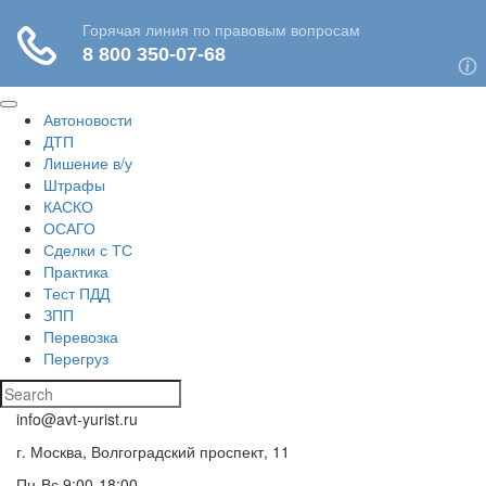
Автоновости
ДТП
Лишение в/у
Штрафы
КАСКО
ОСАГО
Сделки с ТС
Практика
Тест ПДД
ЗПП
Перевозка
Перегруз
info@avt-yurist.ru
г. Москва, Волгоградский проспект, 11
Пн-Вс 9:00-18:00